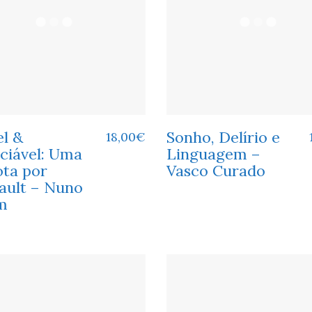
el &
Sonho, Delírio e
18,00
€
ciável: Uma
Linguagem –
ota por
Vasco Curado
ault – Nuno
m