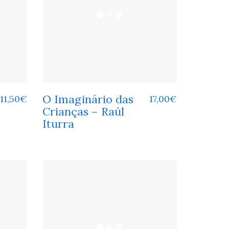
O Imaginário das
11,50
€
17,00
€
Crianças – Raúl
Iturra