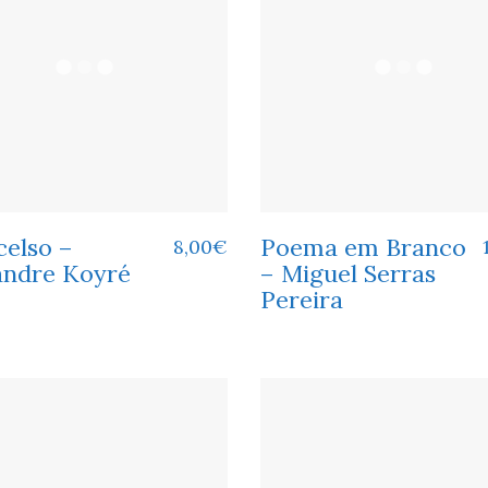
celso –
Poema em Branco
8,00
€
andre Koyré
– Miguel Serras
Pereira