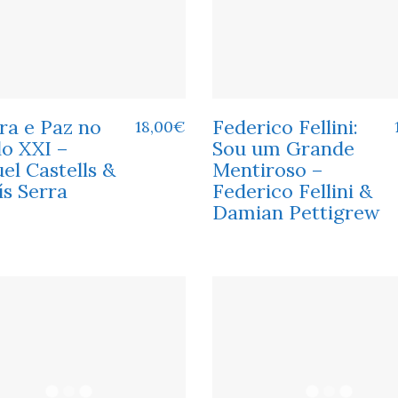
ra e Paz no
Federico Fellini:
18,00
€
lo XXI –
Sou um Grande
el Castells &
Mentiroso –
ís Serra
Federico Fellini &
Damian Pettigrew