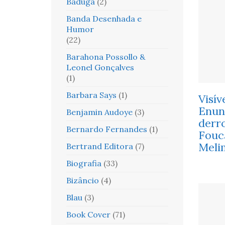
Baduga
(2)
Banda Desenhada e
Humor
(22)
Barahona Possollo &
Leonel Gonçalves
(1)
Barbara Says
(1)
Visív
Enun
Benjamin Audoye
(3)
derr
Bernardo Fernandes
(1)
Fouc
Meli
Bertrand Editora
(7)
Biografia
(33)
Bizâncio
(4)
Blau
(3)
Book Cover
(71)