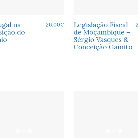
ugal na
Legislação Fiscal
26,00
€
sição do
de Moçambique –
nio
Sérgio Vasques &
Conceição Gamito