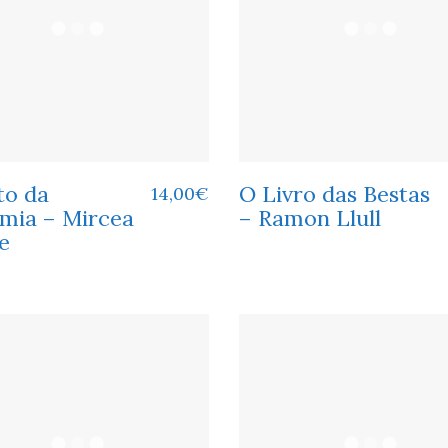
to da
O Livro das Bestas
14,00
€
imia – Mircea
– Ramon Llull
e