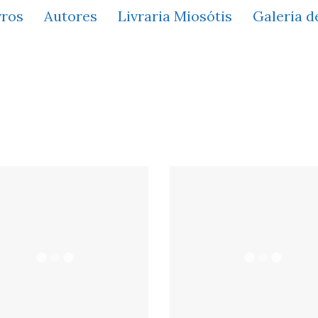
vros
Autores
Livraria Miosótis
Galeria d