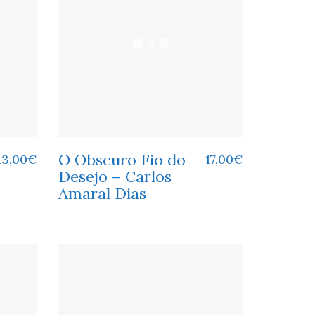
O Obscuro Fio do
13,00
€
17,00
€
Desejo – Carlos
Amaral Dias