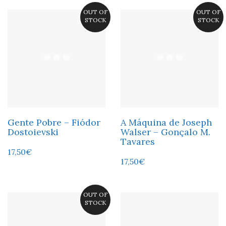
OUT OF
OUT OF
STOCK
STOCK
Gente Pobre – Fiódor
A Máquina de Joseph
Dostoievski
Walser – Gonçalo M.
Tavares
17,50
€
17,50
€
OUT OF
STOCK