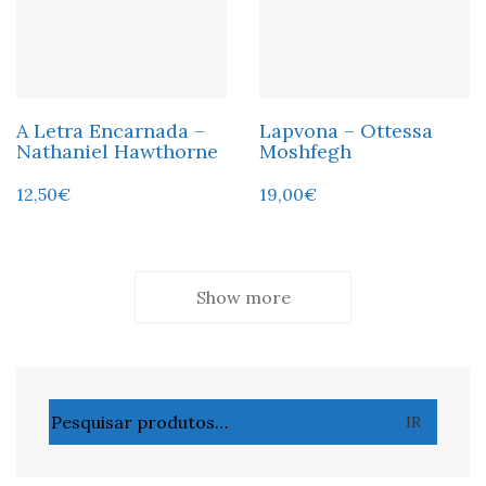
A Letra Encarnada –
Lapvona – Ottessa
Nathaniel Hawthorne
Moshfegh
12,50
€
19,00
€
Show more
Pesquisar
IR
por: