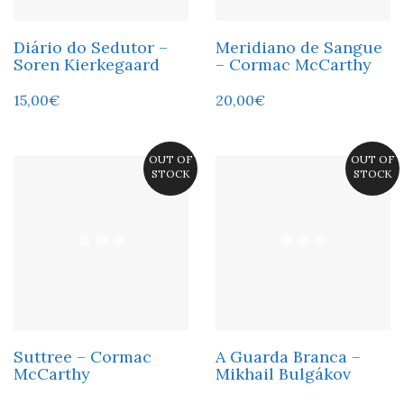
Diário do Sedutor –
Meridiano de Sangue
Soren Kierkegaard
– Cormac McCarthy
15,00
€
20,00
€
OUT OF
OUT OF
STOCK
STOCK
Suttree – Cormac
A Guarda Branca –
McCarthy
Mikhail Bulgákov