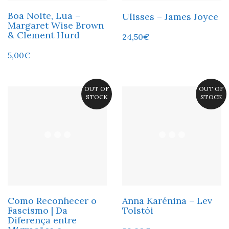
Boa Noite, Lua –
Ulisses – James Joyce
Margaret Wise Brown
& Clement Hurd
24,50
€
5,00
€
OUT OF
OUT OF
STOCK
STOCK
Como Reconhecer o
Anna Karénina – Lev
Fascismo | Da
Tolstói
Diferença entre