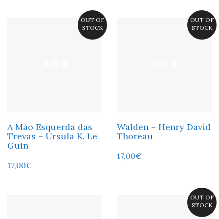
OUT OF
OUT OF
STOCK
STOCK
A Mão Esquerda das
Walden – Henry David
Trevas – Ursula K. Le
Thoreau
Guin
17,00
€
17,00
€
OUT OF
STOCK