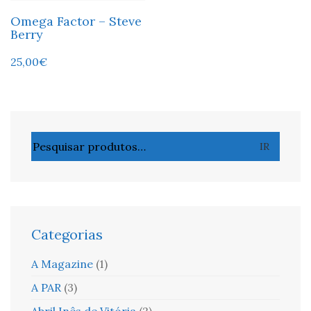
Omega Factor – Steve
Berry
25,00
€
Pesquisar
IR
por:
Categorias
A Magazine
(1)
A PAR
(3)
Abril Inês de Vitória
(2)