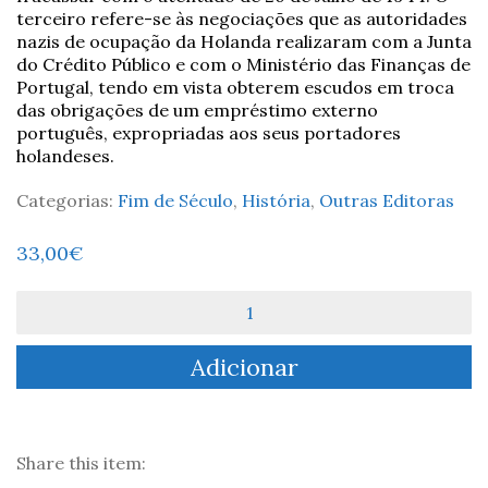
terceiro refere-se às negociações que as autoridades
nazis de ocupação da Holanda realizaram com a Junta
do Crédito Público e com o Ministério das Finanças de
Portugal, tendo em vista obterem escudos em troca
das obrigações de um empréstimo externo
português, expropriadas aos seus portadores
holandeses.
Categorias:
Fim de Século
,
História
,
Outras Editoras
33,00
€
Quantidade
de
Portugal
Adicionar
visto
pelos
Nazis:
Documentos
1933-
Share this item:
1945