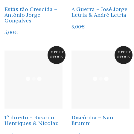
Estás tão Crescida –
A Guerra – José Jorge
António Jorge
Letria & André Letria
Gonçalves
5,00
€
5,00
€
OUT OF
OUT OF
STOCK
STOCK
1º direito – Ricardo
Discórdia – Nani
Henriques & Nicolau
Brunini