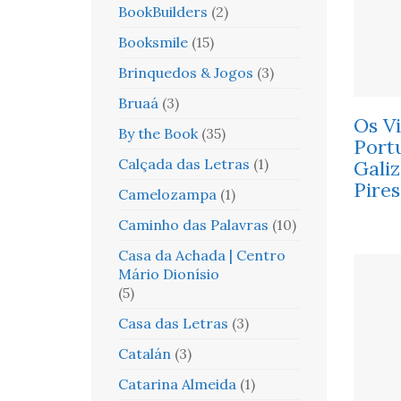
BookBuilders
(2)
Booksmile
(15)
Brinquedos & Jogos
(3)
Bruaá
(3)
Os V
By the Book
(35)
Portu
Calçada das Letras
(1)
Galiz
Pires
Camelozampa
(1)
Caminho das Palavras
(10)
Casa da Achada | Centro
Mário Dionísio
(5)
Casa das Letras
(3)
Catalán
(3)
Catarina Almeida
(1)