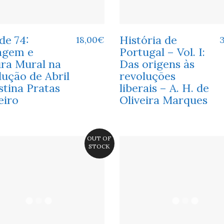
de 74:
História de
18,00
€
agem e
Portugal – Vol. I:
ura Mural na
Das origens às
ução de Abril
revoluções
stina Pratas
liberais – A. H. de
eiro
Oliveira Marques
OUT OF
STOCK