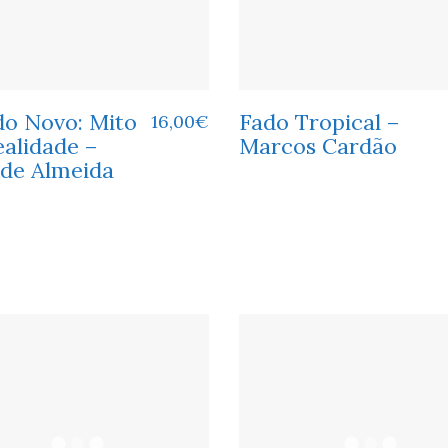
do Novo: Mito
Fado Tropical –
16,00
€
ealidade –
Marcos Cardão
 de Almeida