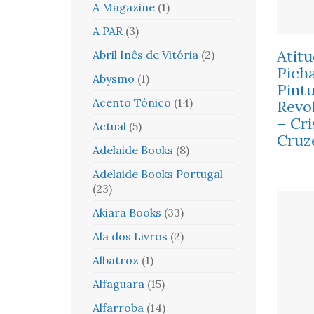
A Magazine
(1)
A PAR
(3)
Atitu
Abril Inês de Vitória
(2)
Pich
Abysmo
(1)
Pint
Acento Tónico
(14)
Revol
– Cri
Actual
(5)
Cruz
Adelaide Books
(8)
Adelaide Books Portugal
(23)
Akiara Books
(33)
Ala dos Livros
(2)
Albatroz
(1)
Alfaguara
(15)
Alfarroba
(14)