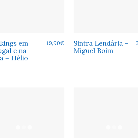
ikings em
Sintra Lendária –
19,90
€
gal e na
Miguel Boim
a – Hélio