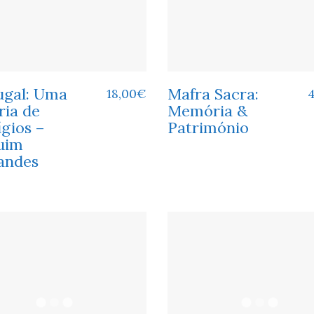
ugal: Uma
Mafra Sacra:
18,00
€
ria de
Memória &
gios –
Património
uim
andes