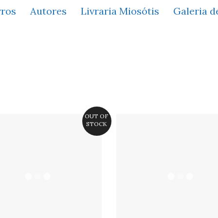
vros
Autores
Livraria Miosótis
Galeria d
OUT OF
STOCK