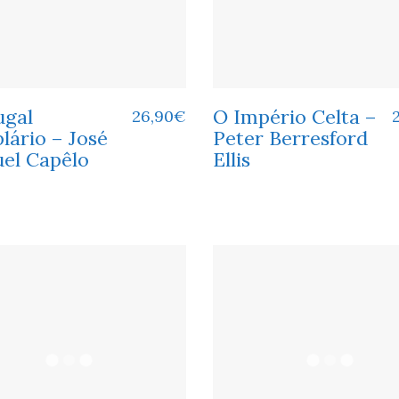
ugal
O Império Celta –
26,90
€
lário – José
Peter Berresford
el Capêlo
Ellis