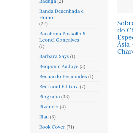
Baduga
(2)
Banda Desenhada e
Humor
Sobr
(22)
do C
Barahona Possollo &
Espec
Leonel Gonçalves
Ásia 
(1)
Char
Barbara Says
(1)
Benjamin Audoye
(3)
Bernardo Fernandes
(1)
Bertrand Editora
(7)
Biografia
(33)
Bizâncio
(4)
Blau
(3)
Book Cover
(71)