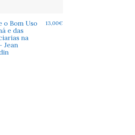
e o Bom Uso
13,00
€
há e das
iarias na
– Jean
din