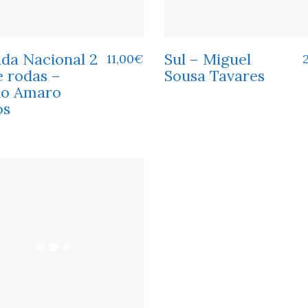
ada Nacional 2
Sul – Miguel
11,00
€
e rodas –
Sousa Tavares
io Amaro
os