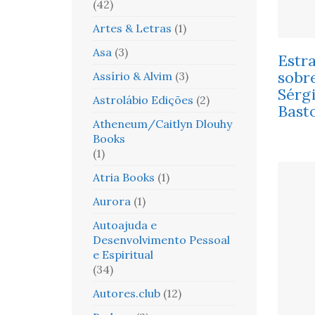
(42)
Artes & Letras
(1)
Asa
(3)
Estr
sobr
Assírio & Alvim
(3)
Sérg
Astrolábio Edições
(2)
Bast
Atheneum/Caitlyn Dlouhy
Books
(1)
Atria Books
(1)
Aurora
(1)
Autoajuda e
Desenvolvimento Pessoal
e Espiritual
(34)
Autores.club
(12)