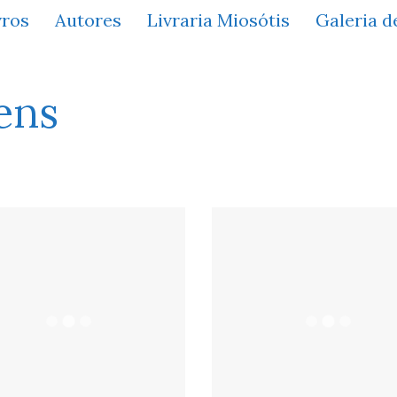
vros
Autores
Livraria Miosótis
Galeria d
ens