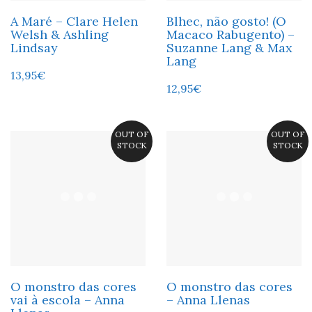
A Maré – Clare Helen
Blhec, não gosto! (O
Welsh & Ashling
Macaco Rabugento) –
Lindsay
Suzanne Lang & Max
Lang
13,95
€
12,95
€
OUT OF
OUT OF
STOCK
STOCK
O monstro das cores
O monstro das cores
vai à escola – Anna
– Anna Llenas