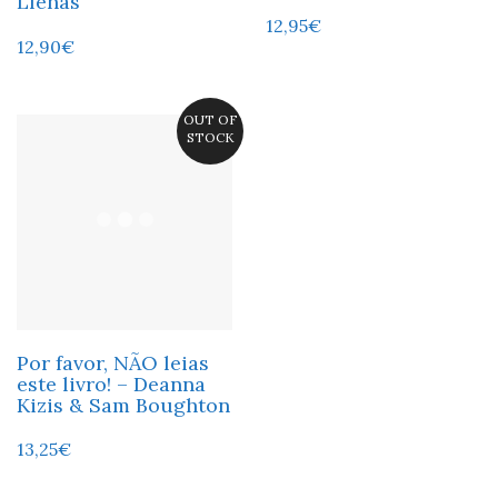
Llenas
12,95
€
12,90
€
OUT OF
STOCK
Por favor, NÃO leias
este livro! – Deanna
Kizis & Sam Boughton
13,25
€