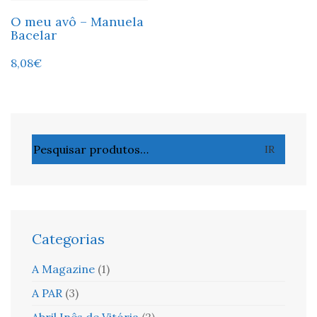
O meu avô – Manuela
Bacelar
8,08
€
Pesquisar
IR
por:
Categorias
A Magazine
(1)
A PAR
(3)
Abril Inês de Vitória
(2)