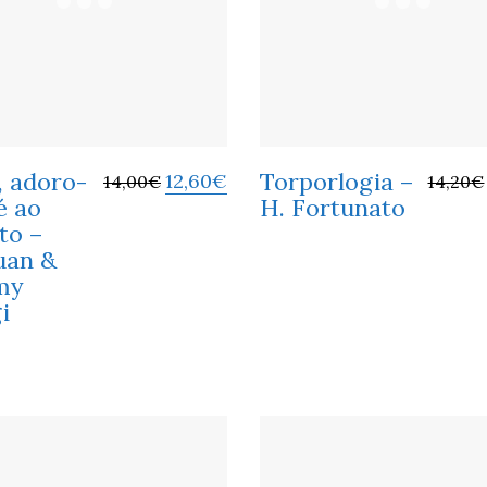
, adoro-
Torporlogia –
12,60
€
14,00
€
14,20
€
é ao
H. Fortunato
ito –
uan &
my
i