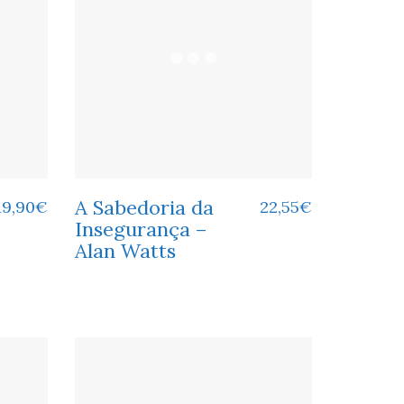
A Sabedoria da
19,90
€
22,55
€
Insegurança –
Alan Watts