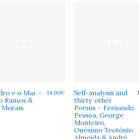
dro e o Mar –
Self-analysis and
14,00
€
o Ramos &
thirty other
a Morais
Poems – Fernando
Pessoa, George
Monteiro,
Onésimo Teotónio
Almeida & André