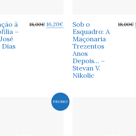
ação à
Sob o
16,20
€
18,00
€
18,00
€
filia –
Esquadro: A
 José
Maçonaria
 Dias
Trezentos
Anos
Depois… –
Stevan V.
Nikolic
PROMO!