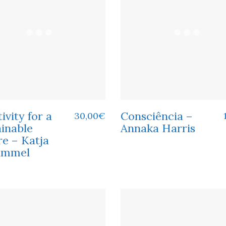
ivity for a
Consciência –
30,00
€
ainable
Annaka Harris
re – Katja
immel