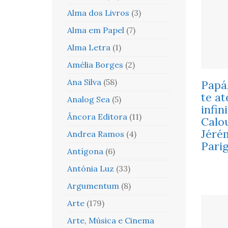
Alma dos Livros
(3)
Alma em Papel
(7)
Alma Letra
(1)
Amélia Borges
(2)
Ana Silva
(58)
Papá
te at
Analog Sea
(5)
infin
Âncora Editora
(11)
Calo
Jéré
Andrea Ramos
(4)
Parig
Antígona
(6)
Antónia Luz
(33)
Argumentum
(8)
Arte
(179)
Arte, Música e Cinema