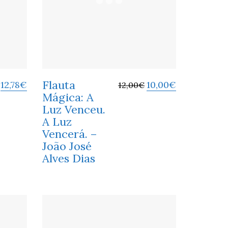
Flauta
12,78
€
10,00
€
12,00
€
Mágica: A
Luz Venceu.
A Luz
Vencerá. –
João José
Alves Dias