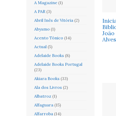
A Magazine
(1)
A PAR
(3)
Inici
Abril Inês de Vitória
(2)
Biblio
Abysmo
(1)
João
Acento Tónico
(14)
Alves
Actual
(5)
Adelaide Books
(8)
Adelaide Books Portugal
(23)
Akiara Books
(33)
Ala dos Livros
(2)
Albatroz
(1)
Alfaguara
(15)
Alfarroba
(14)