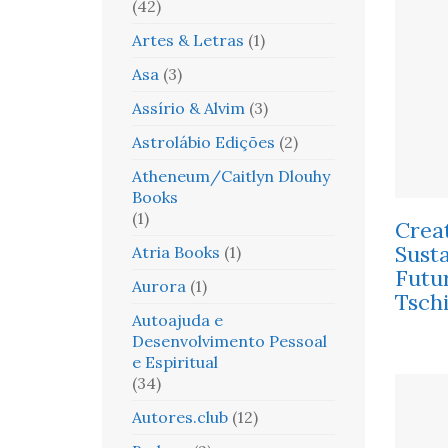
(42)
Artes & Letras
(1)
Asa
(3)
Assírio & Alvim
(3)
Astrolábio Edições
(2)
Atheneum/Caitlyn Dlouhy
Books
(1)
Creat
Sust
Atria Books
(1)
Futu
Aurora
(1)
Tsch
Autoajuda e
Desenvolvimento Pessoal
e Espiritual
(34)
Autores.club
(12)