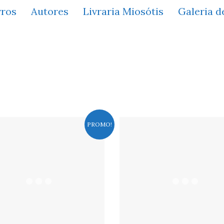
vros
Autores
Livraria Miosótis
Galeria d
PROMO!