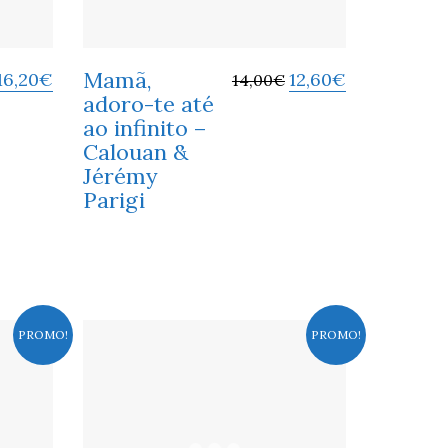
Mamã,
16,20
€
12,60
€
14,00
€
adoro-te até
ao infinito –
Calouan &
Jérémy
Parigi
PROMO!
PROMO!