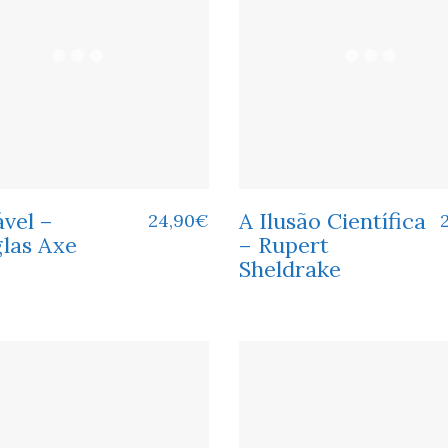
vel –
A Ilusão Científica
24,90
€
las Axe
– Rupert
Sheldrake