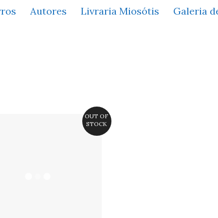
vros
Autores
Livraria Miosótis
Galeria d
OUT OF
STOCK