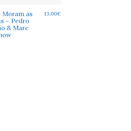
 Moram as
13,00
€
as – Pedro
ão & Marc
how