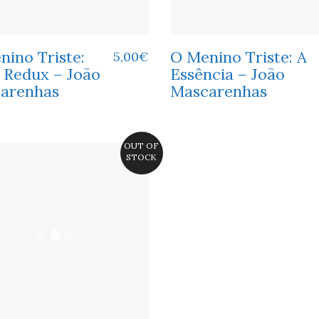
nino Triste:
O Menino Triste: A
5,00
€
 Redux – João
Essência – João
arenhas
Mascarenhas
OUT OF
STOCK