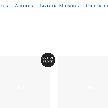
vros
Autores
Livraria Miosótis
Galeria d
OUT OF
STOCK