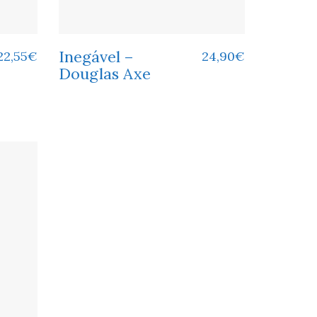
Inegável –
22,55
€
24,90
€
Douglas Axe