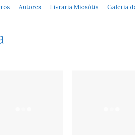
vros
Autores
Livraria Miosótis
Galeria d
a