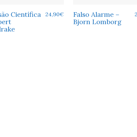
são Científica
Falso Alarme –
24,90
€
pert
Bjorn Lomborg
drake