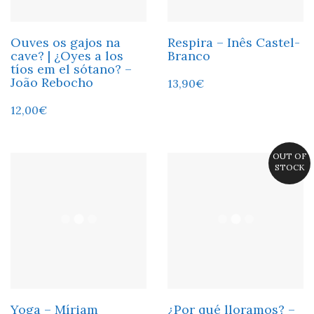
Ouves os gajos na
Respira – Inês Castel-
cave? | ¿Oyes a los
Branco
tíos em el sótano? –
João Rebocho
13,90
€
12,00
€
OUT OF
STOCK
Yoga – Míriam
¿Por qué lloramos? –