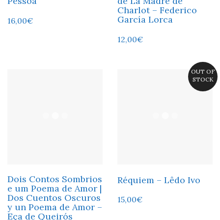
Pessoa
de La Madre de
Charlot – Federico
García Lorca
16,00
€
12,00
€
OUT OF
STOCK
Dois Contos Sombrios
Réquiem – Lêdo Ivo
e um Poema de Amor |
Dos Cuentos Oscuros
15,00
€
y un Poema de Amor –
Eça de Queirós