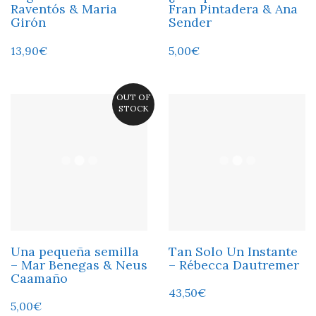
Raventós & Maria
Fran Pintadera & Ana
Girón
Sender
13,90
€
5,00
€
OUT OF
STOCK
Una pequeña semilla
Tan Solo Un Instante
– Mar Benegas & Neus
– Rébecca Dautremer
Caamaño
43,50
€
5,00
€