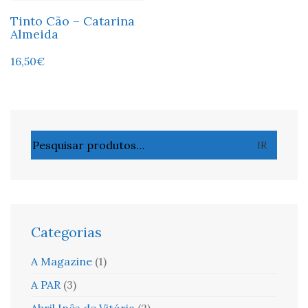
Tinto Cão – Catarina
Almeida
16,50
€
Pesquisar
IR
por:
Categorias
A Magazine
(1)
A PAR
(3)
Abril Inês de Vitória
(2)