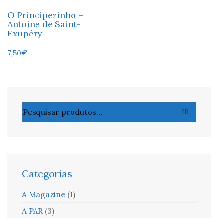
O Principezinho –
Antoine de Saint-
Exupéry
7,50
€
Pesquisar
IR
por:
Categorias
A Magazine
(1)
A PAR
(3)