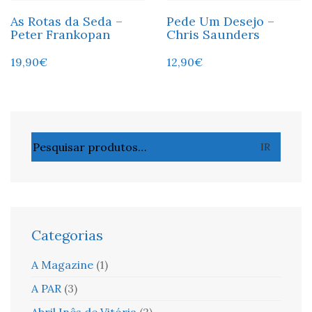
As Rotas da Seda –
Pede Um Desejo –
Peter Frankopan
Chris Saunders
19,90
€
12,90
€
Pesquisar
IR
por:
Categorias
A Magazine
(1)
A PAR
(3)
Abril Inês de Vitória
(2)