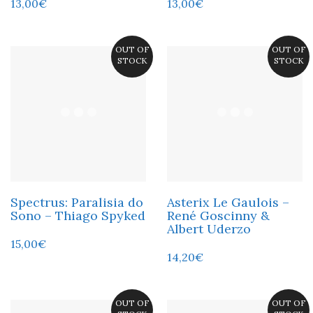
13,00
€
13,00
€
OUT OF
OUT OF
STOCK
STOCK
Spectrus: Paralisia do
Asterix Le Gaulois –
Sono – Thiago Spyked
René Goscinny &
Albert Uderzo
15,00
€
14,20
€
OUT OF
OUT OF