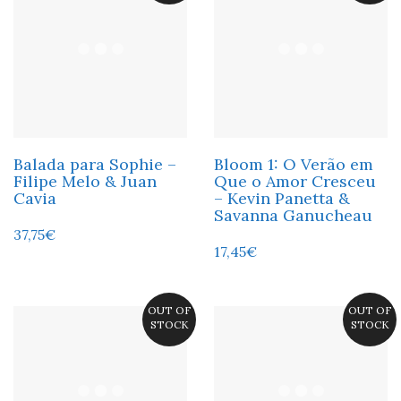
Balada para Sophie –
Bloom 1: O Verão em
Filipe Melo & Juan
Que o Amor Cresceu
Cavia
– Kevin Panetta &
Savanna Ganucheau
37,75
€
17,45
€
OUT OF
OUT OF
STOCK
STOCK