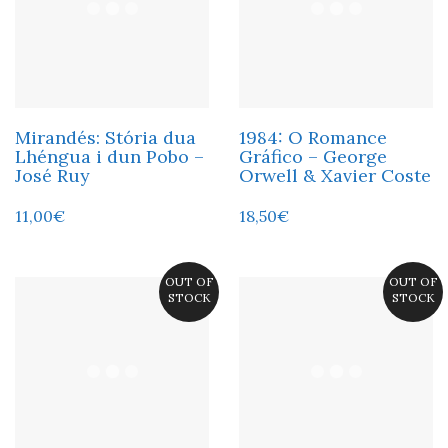
Mirandés: Stória dua
1984: O Romance
Lhéngua i dun Pobo –
Gráfico – George
José Ruy
Orwell & Xavier Coste
11,00
€
18,50
€
OUT OF
OUT OF
STOCK
STOCK