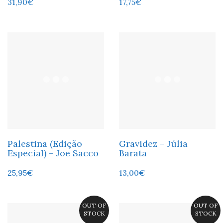
31,90
€
17,75
€
Palestina (Edição
Gravidez – Júlia
Especial) – Joe Sacco
Barata
25,95
€
13,00
€
OUT OF
OUT OF
STOCK
STOCK