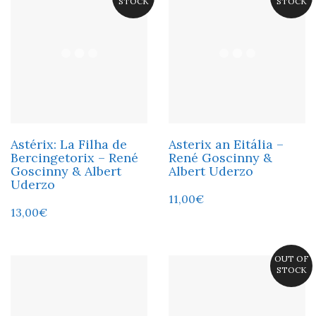
STOCK
STOCK
Astérix: La Filha de
Asterix an Eitália –
Bercingetorix – René
René Goscinny &
Goscinny & Albert
Albert Uderzo
Uderzo
11,00
€
13,00
€
OUT OF
STOCK