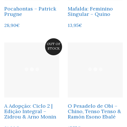
Pocahontas – Patrick
Mafalda: Feminino
Prugne
Singular – Quino
28,90
€
13,95
€
OUT OF
STOCK
A Adopção: Ciclo 2 |
O Pesadelo de Obi –
Edição Integral –
Chino, Tenso Tenso &
Zidrou & Arno Monin
Ramón Esono Ebalé