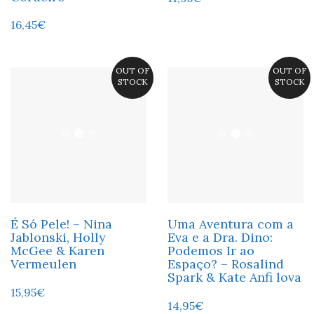
16,45
€
OUT OF
OUT OF
STOCK
STOCK
É Só Pele! – Nina
Uma Aventura com a
Jablonski, Holly
Eva e a Dra. Dino:
McGee & Karen
Podemos Ir ao
Vermeulen
Espaço? – Rosalind
Spark & Kate Anfi lova
15,95
€
14,95
€