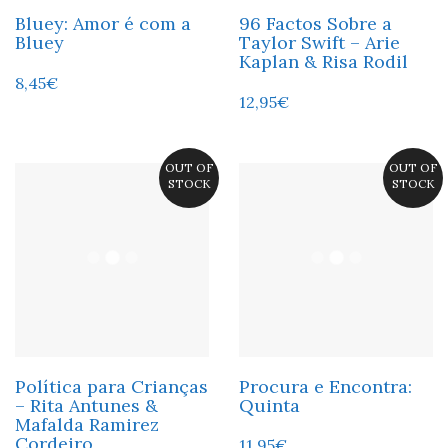
Bluey: Amor é com a
96 Factos Sobre a
Bluey
Taylor Swift – Arie
Kaplan & Risa Rodil
8,45
€
12,95
€
OUT OF
OUT OF
STOCK
STOCK
Política para Crianças
Procura e Encontra:
– Rita Antunes &
Quinta
Mafalda Ramirez
Cordeiro
11,95
€