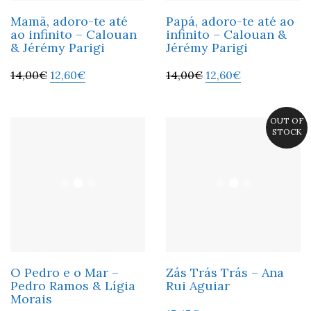
Mamã, adoro-te até
Papá, adoro-te até ao
ao infinito – Calouan
infinito – Calouan &
& Jérémy Parigi
Jérémy Parigi
14,00
€
12,60
€
14,00
€
12,60
€
OUT OF
STOCK
O Pedro e o Mar –
Zás Trás Trás – Ana
Pedro Ramos & Lígia
Rui Aguiar
Morais