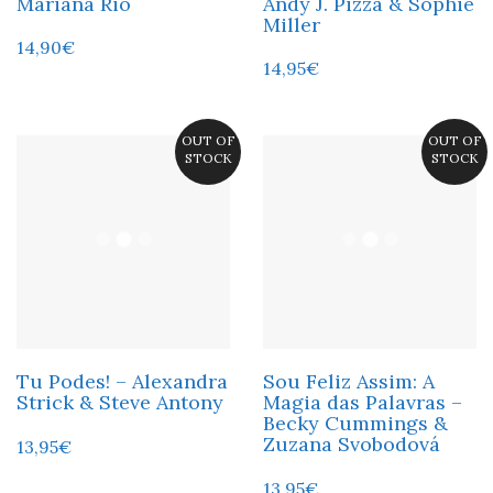
Mariana Rio
Andy J. Pizza & Sophie
Miller
14,90
€
14,95
€
OUT OF
OUT OF
STOCK
STOCK
Tu Podes! – Alexandra
Sou Feliz Assim: A
Strick & Steve Antony
Magia das Palavras –
Becky Cummings &
Zuzana Svobodová
13,95
€
13,95
€