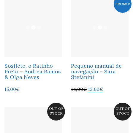
PROMO!
Sosileto, o Ratinho
Pequeno manual de
Preto – Andrea Ramos
navegação – Sara
& Olga Neves
Stefanini
15,00
€
14,00
€
12,60
€
OUT OF
OUT OF
STOCK
STOCK