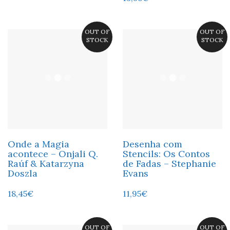
OUT OF
OUT OF
STOCK
STOCK
Onde a Magia
Desenha com
acontece – Onjali Q.
Stencils: Os Contos
Raúf & Katarzyna
de Fadas – Stephanie
Doszla
Evans
18,45
€
11,95
€
OUT OF
OUT OF