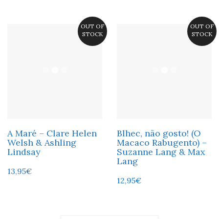
OUT OF
OUT OF
STOCK
STOCK
A Maré – Clare Helen
Blhec, não gosto! (O
Welsh & Ashling
Macaco Rabugento) –
Lindsay
Suzanne Lang & Max
Lang
13,95
€
12,95
€