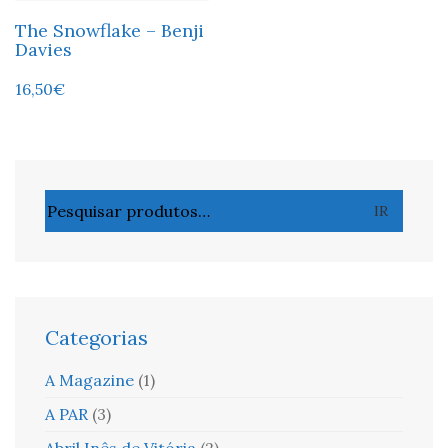
The Snowflake – Benji
Davies
16,50
€
Pesquisar
IR
por:
Categorias
A Magazine
(1)
A PAR
(3)
Abril Inês de Vitória
(2)