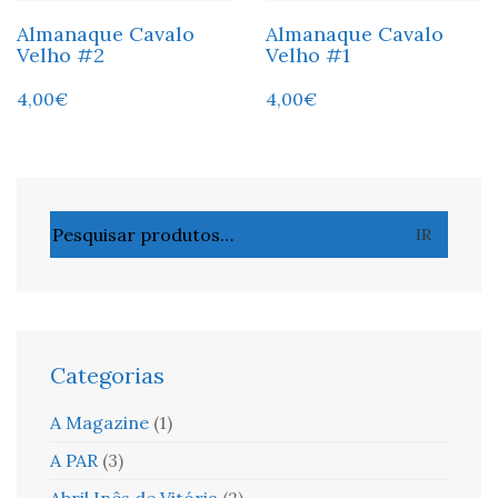
Almanaque Cavalo
Almanaque Cavalo
Velho #2
Velho #1
4,00
€
4,00
€
Pesquisar
IR
por:
Categorias
A Magazine
(1)
A PAR
(3)
Abril Inês de Vitória
(2)