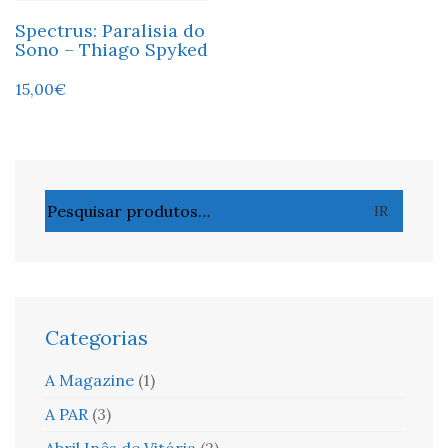
Spectrus: Paralisia do
Sono – Thiago Spyked
15,00
€
Pesquisar
IR
por:
Categorias
A Magazine
(1)
A PAR
(3)
Abril Inês de Vitória
(2)