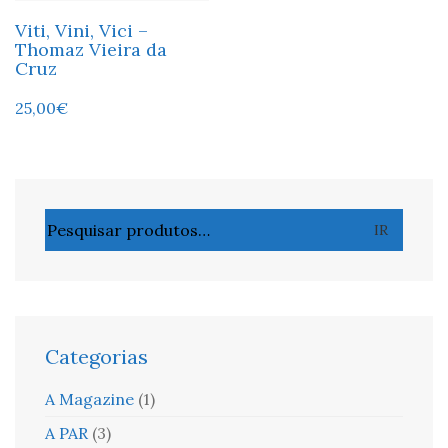
Viti, Vini, Vici –
Thomaz Vieira da
Cruz
25,00
€
Pesquisar
IR
por:
Categorias
A Magazine
(1)
A PAR
(3)