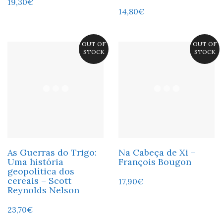
19,30
€
14,80
€
OUT OF
OUT OF
STOCK
STOCK
As Guerras do Trigo:
Na Cabeça de Xi –
Uma história
François Bougon
geopolítica dos
cereais – Scott
17,90
€
Reynolds Nelson
23,70
€