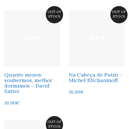
OUT OF
OUT OF
STOCK
STOCK
Quanto menos
Na Cabeça de Putin –
soubermos, melhor
Michel Eltchaninoff
dormimos – David
Satter
16,90
€
16,90
€
OUT OF
STOCK