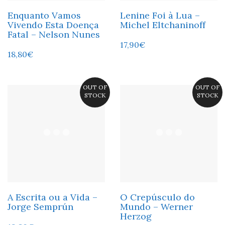
Enquanto Vamos
Lenine Foi à Lua –
Vivendo Esta Doença
Michel Eltchaninoff
Fatal – Nelson Nunes
17,90
€
18,80
€
OUT OF
OUT OF
STOCK
STOCK
A Escrita ou a Vida –
O Crepúsculo do
Jorge Semprún
Mundo – Werner
Herzog