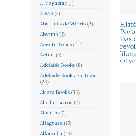
A Magazine
(1)
A PAR
(3)
Histó
Abril Inês de Vitória
(2)
Portu
Abysmo
(1)
Das 
Acento Tónico
(14)
revo
liber
Actual
(5)
Oliv
Adelaide Books
(8)
Adelaide Books Portugal
(23)
Akiara Books
(33)
Ala dos Livros
(2)
Albatroz
(1)
Alfaguara
(15)
Alfarroba
(14)