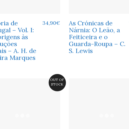
ria de
As Crónicas de
34,90
€
gal – Vol. I:
Nárnia: O Leão, a
origens às
Feiticeira e o
luções
Guarda-Roupa – C.
ais – A. H. de
S. Lewis
eira Marques
OUT OF
STOCK