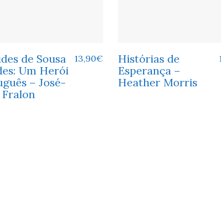
ides de Sousa
Histórias de
13,90
€
es: Um Herói
Esperança –
uguês – José-
Heather Morris
 Fralon