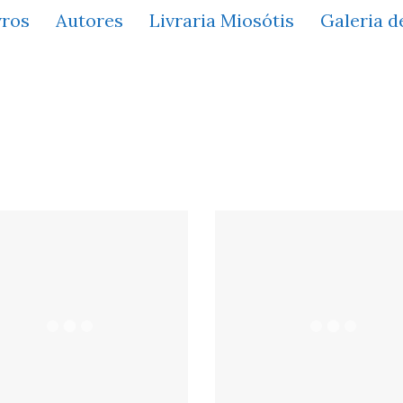
vros
Autores
Livraria Miosótis
Galeria d