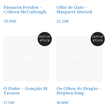
Pássaros Feridos –
Olho de Gato –
Colleen McCullough
Margaret Atwood
20,90
€
22,20
€
OUT OF
OUT OF
STOCK
STOCK
O Diabo – Gonçalo M.
Os Olhos do Dragão –
Tavares
Stephen King
17,70
€
18,80
€