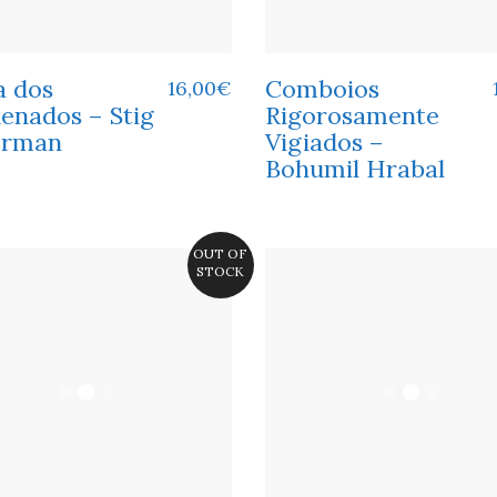
a dos
Comboios
16,00
€
enados – Stig
Rigorosamente
erman
Vigiados –
Bohumil Hrabal
OUT OF
STOCK