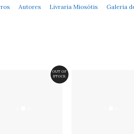
vros
Autores
Livraria Miosótis
Galeria d
OUT OF
STOCK