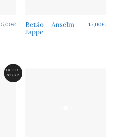
Betão – Anselm
15,00
€
15,00
€
Jappe
OUT OF
STOCK