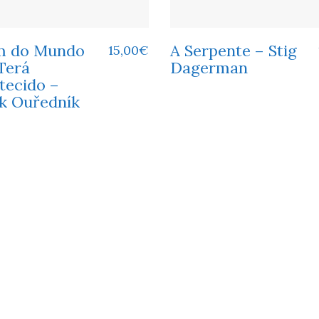
m do Mundo
A Serpente – Stig
15,00
€
Terá
Dagerman
tecido –
ik Ouředník