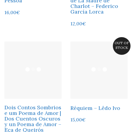
Pessoa
de La Madre de
Charlot – Federico
García Lorca
16,00
€
12,00
€
OUT OF
STOCK
Dois Contos Sombrios
Réquiem – Lêdo Ivo
e um Poema de Amor |
Dos Cuentos Oscuros
15,00
€
y un Poema de Amor –
Eça de Queirós