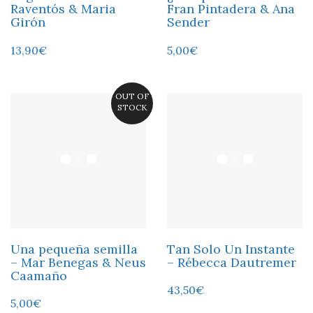
Raventós & Maria
Fran Pintadera & Ana
Girón
Sender
13,90
€
5,00
€
OUT OF
STOCK
Una pequeña semilla
Tan Solo Un Instante
– Mar Benegas & Neus
– Rébecca Dautremer
Caamaño
43,50
€
5,00
€