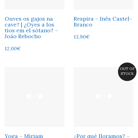
Ouves os gajos na
Respira – Inês Castel-
cave? | ¿Oyes a los
Branco
tíos em el sótano? –
João Rebocho
13,90
€
12,00
€
OUT OF
STOCK
Yoga – Míriam
¿Por qué lloramos? –