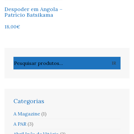
Despoder em Angola –
Patrício Batsikama
18,00
€
Pesquisar
IR
por:
Categorias
A Magazine
(1)
A PAR
(3)
Abril Inês de Vitória
(2)