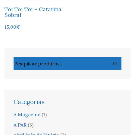
Toi Toi Toi – Catarina
Sobral
15,00
€
Pesquisar
IR
por:
Categorias
A Magazine
(1)
A PAR
(3)
Abril Inês de Vitória
(2)