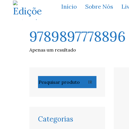
Início
Sobre Nós
Li
9789897778896
Apenas um resultado
Pesquisar
IR
por:
Categorias