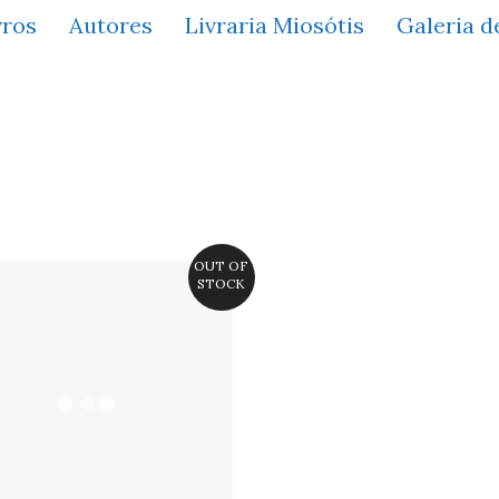
vros
Autores
Livraria Miosótis
Galeria d
OUT OF
STOCK