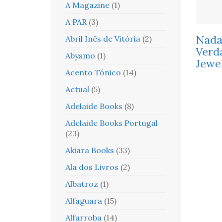
A Magazine
(1)
A PAR
(3)
Nada
Abril Inês de Vitória
(2)
Verd
Abysmo
(1)
Jewel
Acento Tónico
(14)
Actual
(5)
Adelaide Books
(8)
Adelaide Books Portugal
(23)
Akiara Books
(33)
Ala dos Livros
(2)
Albatroz
(1)
Alfaguara
(15)
Alfarroba
(14)