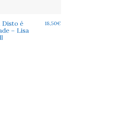
 Disto é
18,50
€
ade – Lisa
l