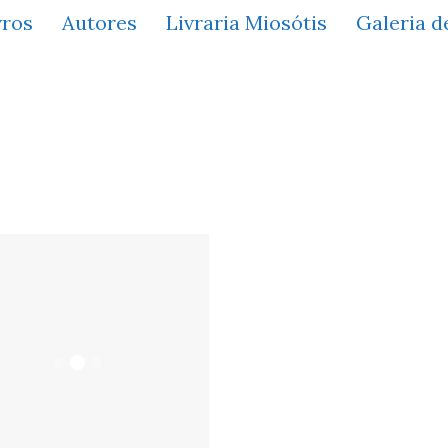
vros
Autores
Livraria Miosótis
Galeria d