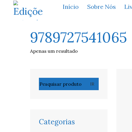
Início
Sobre Nós
Li
9789727541065
Apenas um resultado
Pesquisar
IR
por:
Categorias