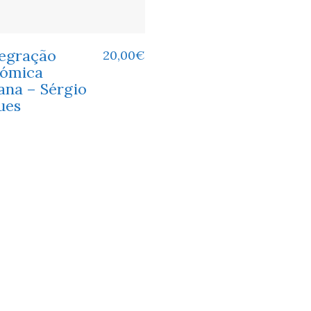
tegração
20,00
€
ómica
ana – Sérgio
ues