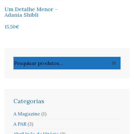
Um Detalhe Menor –
Adania Shibli
15,50
€
Pesquisar
IR
por:
Categorias
A Magazine
(1)
A PAR
(3)
Abril Inês de Vitória
(2)