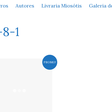
vros
Autores
Livraria Miosótis
Galeria d
-8-1
PROMO!