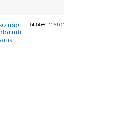
so não
12,60
€
14,00
€
 dormir
sana