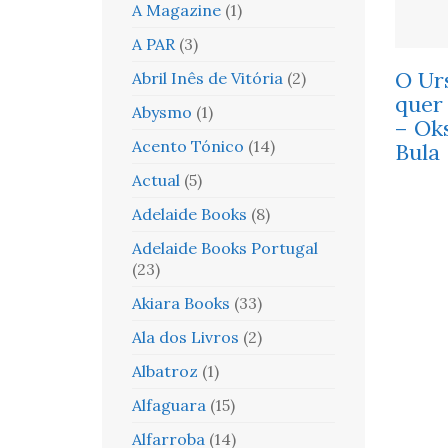
A Magazine
(1)
A PAR
(3)
O Ur
Abril Inês de Vitória
(2)
quer
Abysmo
(1)
– Ok
Acento Tónico
(14)
Bula
Actual
(5)
Adelaide Books
(8)
Adelaide Books Portugal
(23)
Akiara Books
(33)
Ala dos Livros
(2)
Albatroz
(1)
Alfaguara
(15)
Alfarroba
(14)