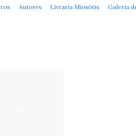
vros
Autores
Livraria Miosótis
Galeria d