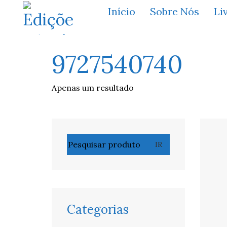
Início
Sobre Nós
Li
9727540740
Apenas um resultado
Pesquisar
IR
por:
Categorias