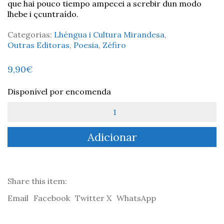
que hai pouco tiempo ampecei a screbir dun modo
lhebe i çcuntraído.
Categorias:
Lhéngua i Cultura Mirandesa
,
Outras Editoras
,
Poesia
,
Zéfiro
9,90
€
Disponível por encomenda
Quantidade
de
Tiempo
Adicionar
De
Las
Cereijas
-
São
Share this item:
Sendin
Email
Facebook
Twitter X
WhatsApp