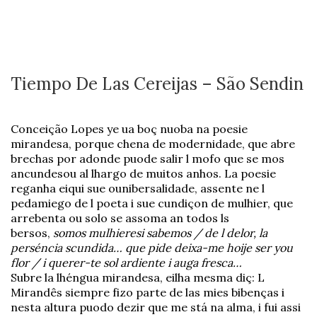
Tiempo De Las Cereijas – São Sendin
Conceição Lopes ye ua boç nuoba na poesie
mirandesa, porque chena de modernidade, que abre
brechas por adonde puode salir l mofo que se mos
ancundesou al lhargo de muitos anhos. La poesie
reganha eiqui sue ounibersalidade, assente ne l
pedamiego de l poeta i sue cundiçon de mulhier, que
arrebenta ou solo se assoma an todos ls
bersos,
somos mulhieresi sabemos / de l delor, la
perséncia scundida… que pide deixa-me hoije ser you
flor / i querer-te sol ardiente i auga fresca…
Subre la lhéngua mirandesa, eilha mesma diç: L
Mirandês siempre fizo parte de las mies bibenças i
nesta altura puodo dezir que me stá na alma, i fui assi