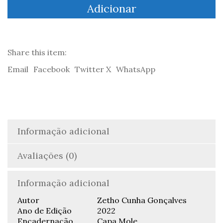
Adicionar
Poemas
reescritos
em
português
-
Share this item:
Zetho
Email
Facebook
Twitter X
WhatsApp
Cunha
Gonçalves
Informação adicional
Avaliações (0)
Informação adicional
Autor
Zetho Cunha Gonçalves
Ano de Edição
2022
Encadernação
Capa Mole