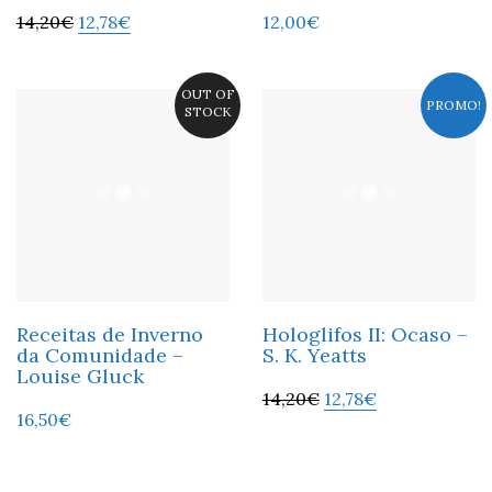
14,20
€
12,78
€
12,00
€
OUT OF
PROMO!
STOCK
Receitas de Inverno
Hologlifos II: Ocaso –
da Comunidade –
S. K. Yeatts
Louise Gluck
14,20
€
12,78
€
16,50
€