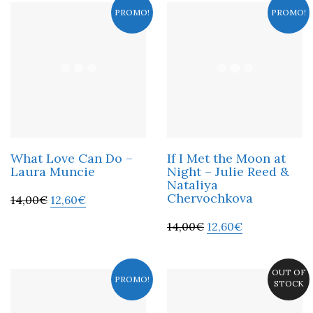
PROMO!
PROMO!
What Love Can Do –
If I Met the Moon at
Laura Muncie
Night – Julie Reed &
Nataliya
Chervochkova
14,00
€
12,60
€
14,00
€
12,60
€
OUT OF
PROMO!
STOCK