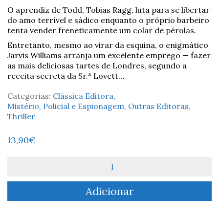
O aprendiz de Todd, Tobias Ragg, luta para se libertar
do amo terrível e sádico enquanto o próprio barbeiro
tenta vender freneticamente um colar de pérolas.
Entretanto, mesmo ao virar da esquina, o enigmático
Jarvis Williams arranja um excelente emprego — fazer
as mais deliciosas tartes de Londres, segundo a
receita secreta da Sr.ª Lovett…
Categorias:
Clássica Editora
,
Mistério, Policial e Espionagem
,
Outras Editoras
,
Thriller
13,90
€
Quantidade
de
Sweeney
Adicionar
Todd:
O
Terrível