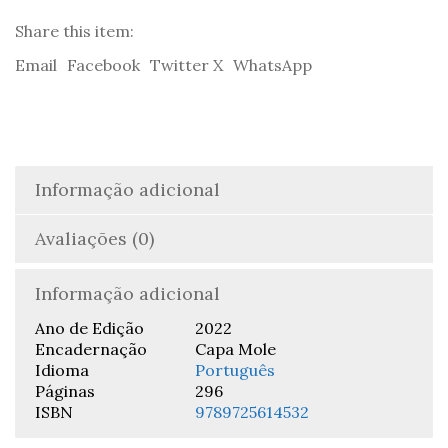
Barbeiro
de
Share this item:
Fleet
Email
Facebook
Twitter X
WhatsApp
Street
Informação adicional
Avaliações (0)
Informação adicional
Ano de Edição
2022
Encadernação
Capa Mole
Idioma
Português
Páginas
296
ISBN
9789725614532