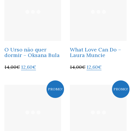
O Urso não quer
What Love Can Do –
dormir – Oksana Bula
Laura Muncie
14,00
€
12,60
€
14,00
€
12,60
€
PROMO!
PROMO!