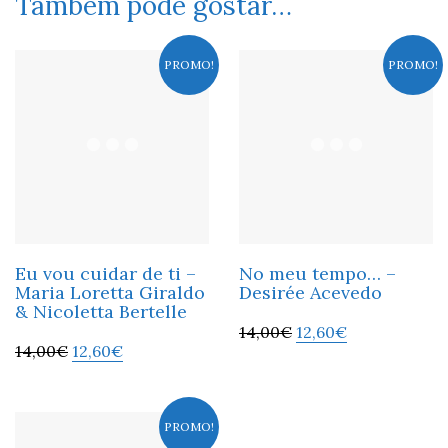
Também pode gostar…
PROMO!
PROMO!
Eu vou cuidar de ti –
No meu tempo… –
Maria Loretta Giraldo
Desirée Acevedo
& Nicoletta Bertelle
14,00
€
12,60
€
14,00
€
12,60
€
PROMO!