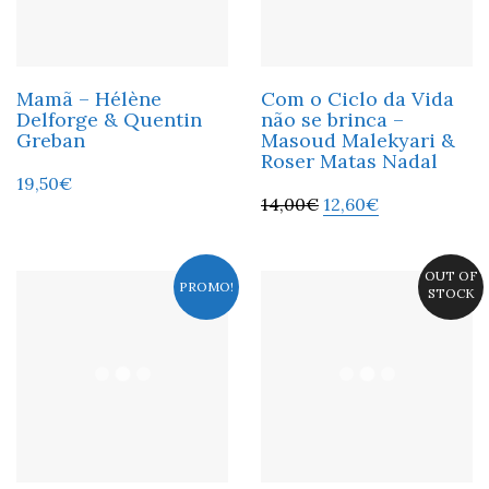
Mamã – Hélène
Com o Ciclo da Vida
Delforge & Quentin
não se brinca –
Greban
Masoud Malekyari &
Roser Matas Nadal
19,50
€
14,00
€
12,60
€
OUT OF
PROMO!
STOCK