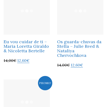
Eu vou cuidar de ti –
Os guarda-chuvas da
Maria Loretta Giraldo
Stella – Julie Reed &
& Nicoletta Bertelle
Nataliya
Chervochkova
14,00
€
12,60
€
14,00
€
12,60
€
PROMO!