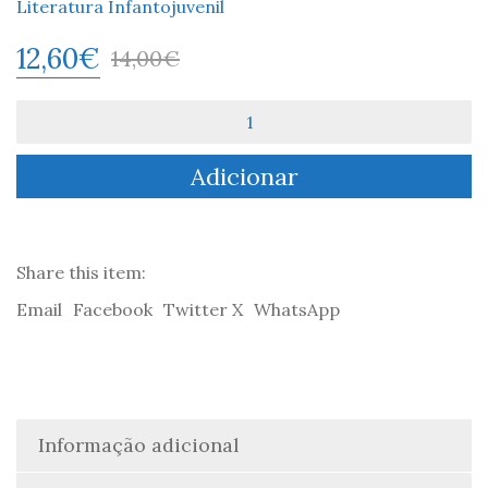
Literatura Infantojuvenil
12,60
€
14,00
€
Quantidade
de
No
Adicionar
meu
tempo...
-
Desirée
Acevedo
Share this item:
Email
Facebook
Twitter X
WhatsApp
Informação adicional