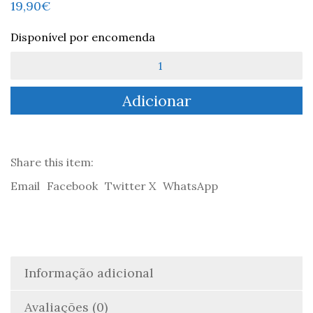
19,90
€
Disponível por encomenda
Quantidade
de
Os
Adicionar
Vikings
em
Portugal
e
na
Share this item:
Galiza
Email
Facebook
Twitter X
WhatsApp
-
Hélio
Pires
Informação adicional
Avaliações (0)