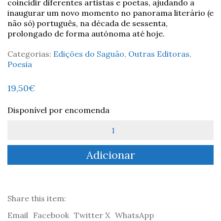
coincidir diferentes artistas e poetas, ajudando a
inaugurar um novo momento no panorama literário (e
não só) português, na década de sessenta,
prolongado de forma autónoma até hoje.
Categorias:
Edições do Saguão
,
Outras Editoras
,
Poesia
19,50
€
Disponível por encomenda
Quantidade
de
Obra
Adicionar
(Re)Encontrada
-
António
Aragão
Share this item:
Email
Facebook
Twitter X
WhatsApp