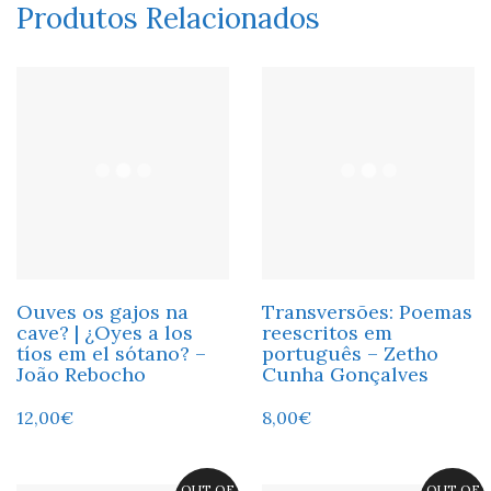
Produtos Relacionados
Ouves os gajos na
Transversões: Poemas
cave? | ¿Oyes a los
reescritos em
tíos em el sótano? –
português – Zetho
João Rebocho
Cunha Gonçalves
12,00
€
8,00
€
OUT OF
OUT OF