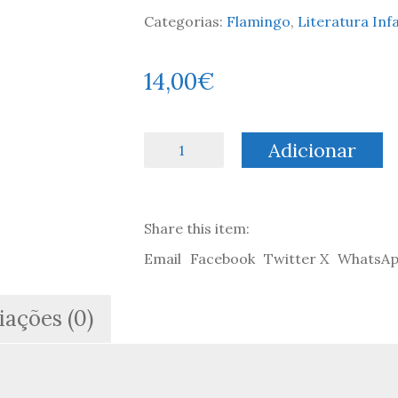
Categorias:
Flamingo
,
Literatura Inf
14,00
€
Quantidade
Adicionar
de
O
Pedro
e
Share this item:
o
Mar
Email
Facebook
Twitter X
WhatsA
-
Pedro
Ramos
iações (0)
&
Lígia
Morais