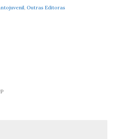
antojuvenil
,
Outras Editoras
pp