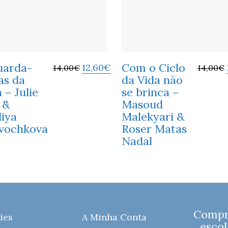
uarda-
Com o Ciclo
12,60
€
14,00
€
14,00
€
as da
da Vida não
a – Julie
se brinca –
 &
Masoud
liya
Malekyari &
vochkova
Roser Matas
Nadal
Compre
ies
A Minha Conta
escol