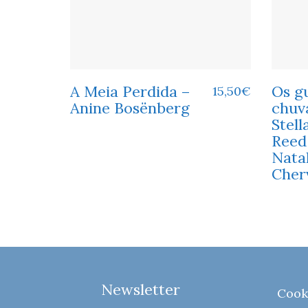
A Meia Perdida –
Os g
15,50
€
Anine Bosënberg
chuv
Stell
Reed
Nata
Cher
Newsletter
Cook