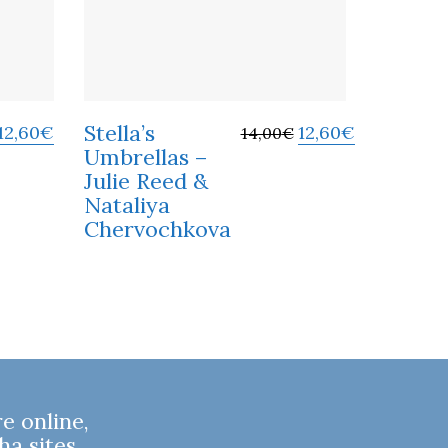
Stella’s
12,60
€
12,60
€
14,00
€
Umbrellas –
Julie Reed &
Nataliya
Chervochkova
 online,
ha sites