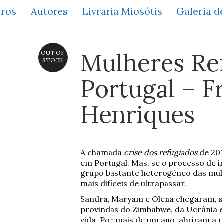
vros
Autores
Livraria Miosótis
Galeria d
Mulheres Re
OUT OF
STOCK
Portugal – F
Henriques
A chamada
crise dos refugiados
de 201
em Portugal. Mas, se o processo de in
grupo bastante heterogéneo das mul
mais difíceis de ultrapassar.
Sandra, Maryam e Olena chegaram, s
provindas do Zimbabwe, da Ucrânia e
vida. Por mais de um ano, abriram a 