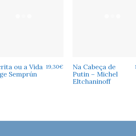
rita ou a Vida
Na Cabeça de
19,30
€
rge Semprún
Putin – Michel
Eltchaninoff