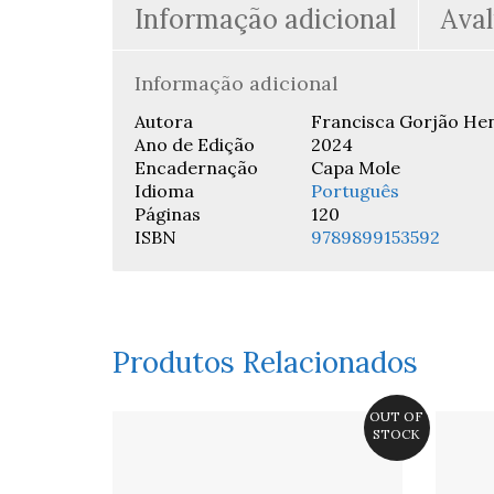
Informação adicional
Aval
Informação adicional
Autora
Francisca Gorjão He
Ano de Edição
2024
Encadernação
Capa Mole
Idioma
Português
Páginas
120
ISBN
9789899153592
Produtos Relacionados
OUT OF
STOCK