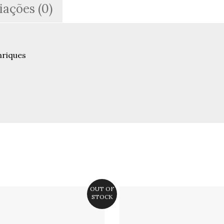
iações (0)
nriques
OUT OF
STOCK