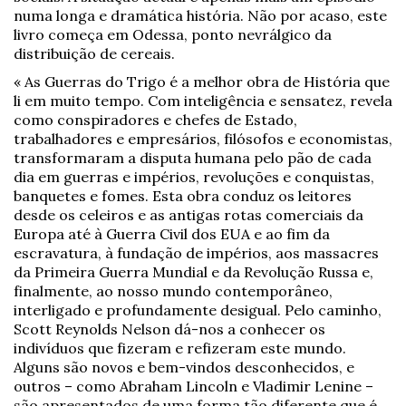
numa longa e dramática história. Não por acaso, este
livro começa em Odessa, ponto nevrálgico da
distribuição de cereais.
« As Guerras do Trigo é a melhor obra de História que
li em muito tempo. Com inteligência e sensatez, revela
como conspiradores e chefes de Estado,
trabalhadores e empresários, filósofos e economistas,
transformaram a disputa humana pelo pão de cada
dia em guerras e impérios, revoluções e conquistas,
banquetes e fomes. Esta obra conduz os leitores
desde os celeiros e as antigas rotas comerciais da
Europa até à Guerra Civil dos EUA e ao fim da
escravatura, à fundação de impérios, aos massacres
da Primeira Guerra Mundial e da Revolução Russa e,
finalmente, ao nosso mundo contemporâneo,
interligado e profundamente desigual. Pelo caminho,
Scott Reynolds Nelson dá-nos a conhecer os
indivíduos que fizeram e refizeram este mundo.
Alguns são novos e bem-vindos desconhecidos, e
outros – como Abraham Lincoln e Vladimir Lenine –
são apresentados de uma forma tão diferente que é