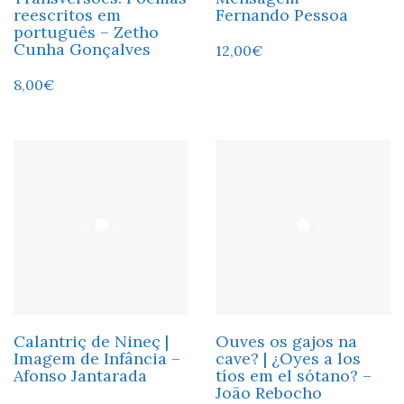
reescritos em
Fernando Pessoa
português – Zetho
Cunha Gonçalves
12,00
€
8,00
€
Calantriç de Nineç |
Ouves os gajos na
Imagem de Infância –
cave? | ¿Oyes a los
Afonso Jantarada
tíos em el sótano? –
João Rebocho