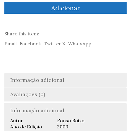
L
Adicionar
Purmeiro
Libro
de
Bersos
-
Share this item:
Fonso
Email
Facebook
Twitter X
WhatsApp
Roixo
Informação adicional
Avaliações (0)
Informação adicional
Autor
Fonso Roixo
Ano de Edição
2009