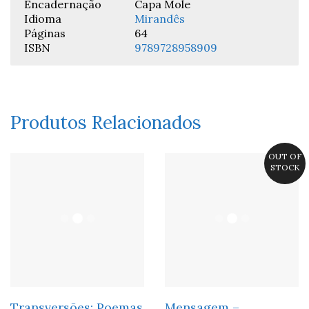
Encadernação
Capa Mole
Idioma
Mirandês
Páginas
64
ISBN
9789728958909
Produtos Relacionados
OUT OF
STOCK
Transversões: Poemas
Mensagem –