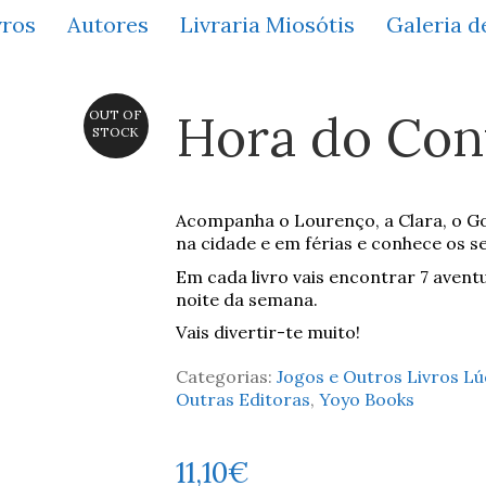
vros
Autores
Livraria Miosótis
Galeria d
Hora do Cont
OUT OF
STOCK
Acompanha o Lourenço, a Clara, o Gon
na cidade e em férias e conhece os s
Em cada livro vais encontrar 7 aven
noite da semana.
Vais divertir-te muito!
Categorias:
Jogos e Outros Livros Lú
Outras Editoras
,
Yoyo Books
11,10
€