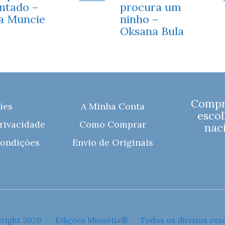
ntado –
procura um
a Muncie
ninho –
Oksana Bula
Compre
ies
A Minha Conta
escol
Privacidade
Como Comprar
naci
ondições
Envio de Originais
right 2026 · Edições Miosótis® · Todos os direitos res