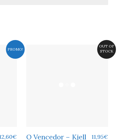
OUT OF
PROMO!
STOCK
O Vencedor – Kjell
12,60
€
11,95
€