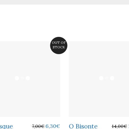
OUT OF
STOCK
sque
O Bisonte
6,30
€
7,00
€
14,00
€