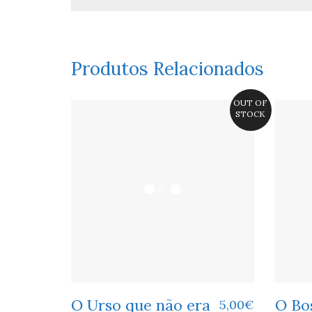
Produtos Relacionados
OUT OF
STOCK
O Urso que não era
O Bo
5,00
€