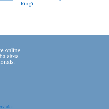
Ringi
 online,
ha sites
onais.
ervados