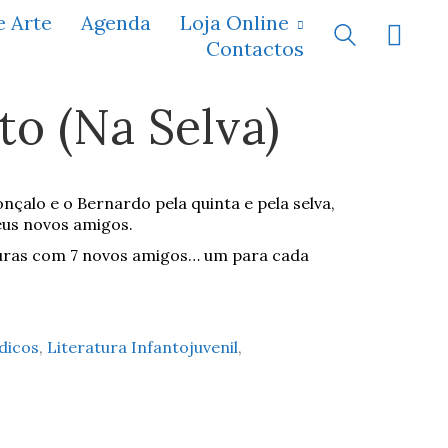
e Arte
Agenda
Loja Online
Contactos
o (Na Selva)
çalo e o Bernardo pela quinta e pela selva,
eus novos amigos.
turas com 7 novos amigos… um para cada
dicos
,
Literatura Infantojuvenil
,