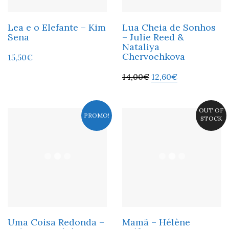
Lea e o Elefante – Kim
Lua Cheia de Sonhos
Sena
– Julie Reed &
Nataliya
Chervochkova
15,50
€
14,00
€
12,60
€
OUT OF
PROMO!
STOCK
Uma Coisa Redonda –
Mamã – Hélène