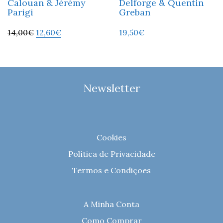
Calouan & Jérémy
Delforge & Quentin
Parigi
Greban
14,00
€
12,60
€
19,50
€
Newsletter
Cookies
Política de Privacidade
Termos e Condições
A Minha Conta
Como Comprar