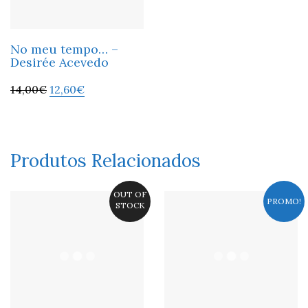
No meu tempo… –
Desirée Acevedo
14,00
€
12,60
€
Produtos Relacionados
OUT OF
PROMO!
STOCK