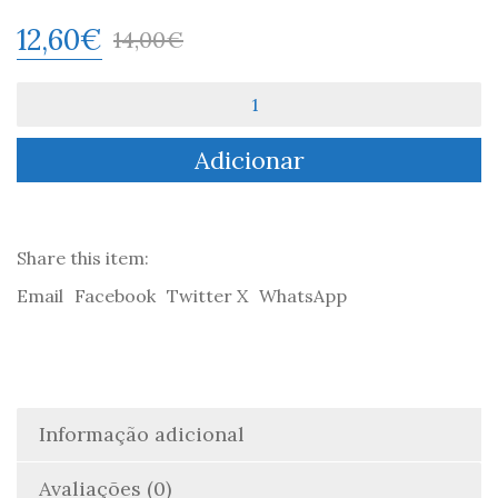
12,60
€
14,00
€
Quantidade
de
O
Adicionar
Pequeno
Özil
-
Lewis
Beilman
Share this item:
&
Email
Facebook
Twitter X
WhatsApp
Lamya
Sharaby
Informação adicional
Avaliações (0)